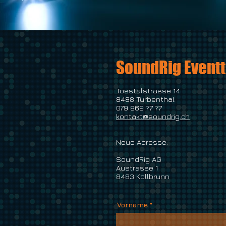
SoundRig Event
Tösstalstrasse 14
8488 Turbenthal
079 869 77 77
kontakt@soundrig.ch
Neue Adresse:
SoundRig AG
Austrasse 1
8483 Kollbrunn
Vorname