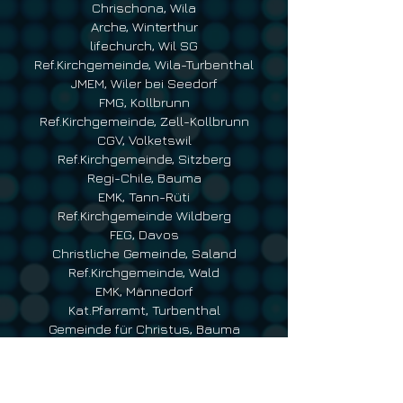
Chrischona, Wila
Arche, Winterthur
lifechurch, Wil SG
Ref.Kirchgemeinde, Wila-Turbenthal
JMEM, Wiler bei Seedorf
FMG, Kollbrunn
Ref.Kirchgemeinde, Zell-Kollbrunn
CGV, Volketswil
Ref.Kirchgemeinde, Sitzberg
Regi-Chile, Bauma
EMK, Tann-Rüti
Ref.Kirchgemeinde Wildberg
FEG, Davos
Christliche Gemeinde, Saland
Ref.Kirchgemeinde, Wald
EMK, Männedorf
Kat.Pfarramt, Turbenthal
Gemeinde für Christus, Bauma
GVC, winterthur
Pfingstgemeinde, Uster
Ref.Kirchgemeinde, Rüti